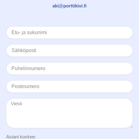
aki@porttikivi.fi
Asiani koskee: