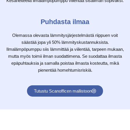
Kesähelteellä ilmalämpöpumppu viilentää sisäilman sopivaksi.
Puhdasta ilmaa
Olemassa olevasta lämmitysjärjestelmästä riippuen voit
säästää jopa yli 50% lämmityskustannuksista.
Ilmalämpöpumppu siis lämmittää ja viilentää, tarpeen mukaan,
mutta myös toimii ilman suodattimena. Se suodattaa ilmasta
epäpuhtauksia ja samalla poistaa ilmasta kosteutta, mikä
pienentää homehtumisriskiä.
Tutustu Scanofficen mallistoon