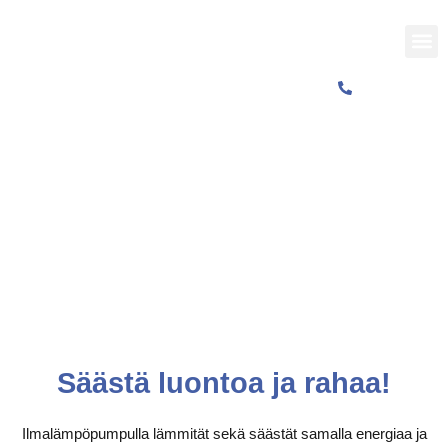
Siirry
sisältöön
M
0400 456 837
Ilmalämpöpumput
Säästä luontoa ja rahaa!
Ilmalämpöpumpulla lämmität sekä säästät samalla energiaa ja